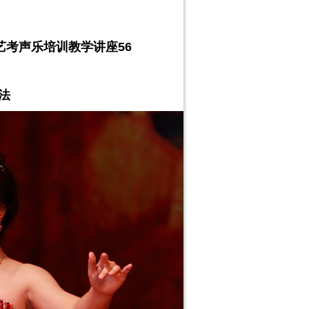
艺考声乐培训教学讲座
56
法