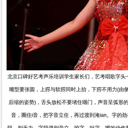
北京口碑好艺考声乐培训学生家长们，艺考唱歌字头
嘴型要张圆，上腭与软腭同时上抬，下腭不用力
(
由
后缩的姿势
)
，舌头放松不要堵住咽门，声音呈弧形的
音，圈住
i
音，把字音立住，再过渡到淹
ian
。字的劲