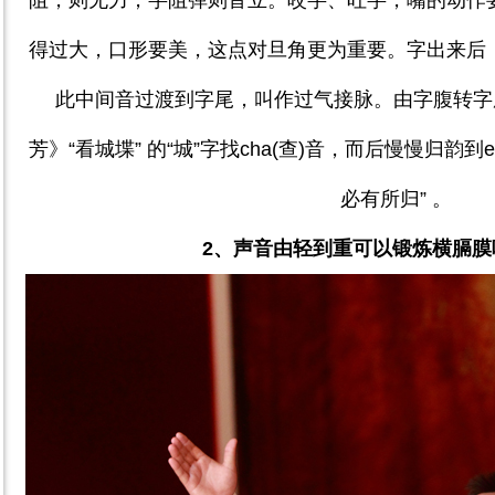
阻，则无力，字阻弹则音立。咬字、吐字，嘴的动作
得过大，口形要美，这点对旦角更为重要。字出来后
此中间音过渡到字尾，叫作过气接脉。由字腹转字
芳》“看城堞” 的“城”字找
cha(
查
)
音，而后慢慢归韵到
e
必有所归” 。
2
、声音由轻到重可以锻炼横膈膜